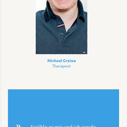
Michael Grziwa
Therapeut
Erzähle es mir und ich werde